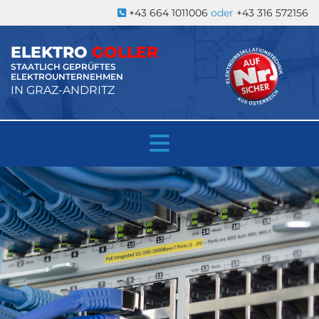
+43 664 1011006
oder
+43 316 572156

ELEKTRO
GOLLER
STAATLICH GEPRÜFTES
ELEKTROUNTERNEHMEN
IN GRAZ-ANDRITZ