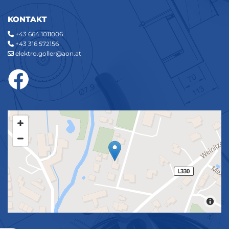
KONTAKT
+43 664 1011006

+43 316 572156

elektro.goller@aon.at
